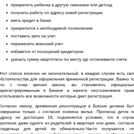
прикрепить ребенка в другую гимназию или детсад
получить работу по адресу новой регистрации
взять кредит в банке
прикрепится к необходимой поликлинике
поставить авто на учет
переменить воинский учет
избавится от посещений кредиторов
урезать сумму квартплаты по месту где оплачиваете счета
Этот список конечно не окончательный, в каждом случае есть сво
обстоятельства для оформления временной регистрации. Важно то
что с точки зрения закона, вы становитесь официальн
зарегистрированным в Бикине и имеете неотъемлемое прав
использовать все возможности которые дает регистрация.
Согласно закону,
временная регистрация в Бикине
должна быт
совершена только с согласия хозяина жилья. Прописка деток п
адресу не достигших 18, подчиняется условию, что в случа
прописки даже одного из родителей в квартире или доме, согласи
владельца для детей не обязательно.Часто получается, чт