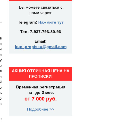
Вы можете связаться с
нами через:
Telegram:
Нажмите тут
Тел:
7-937-796-30-96
в
Email:
и
kupi.propisku@gmail.com
и
и
у
о
я
АКЦИЯ ОТЛИЧНАЯ ЦЕНА НА
я
ПРОПИСКУ!
й
Временная регистрация
о
на до 3 мес.
ь
ю
от 7 000 руб.
а
Подробнее >>
е