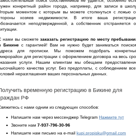
самостоятельный поиск собственников не удается, особенно есл
нужен конкретный район города, например, для записи в школу
Вторым моментом с которым вы можете столкнуться с ложью с
стороны хозяев недвижимости. В итоге ваша регистраци
обозначается неподтвержденной, а собственник отстраняется о
ситуации.
С нами вы сможете
заказать регистрацию по месту пребывани
в Бикине
с гарантией! Вам не нужно будет заниматься поиско
адреса для прописки. Мы поможем подобрать конкретны
микрорайон для регистрации с оформлением договора на весь сро
оказания услуги. Нашим клиентам мы обещаем предоставлени
высочайшего качества услуг. Без предоплаты, с соблюдением все
условий неразглашения ваших персональных данных.
Получить временную регистрацию в Бикине для
граждан РФ
Свяжитесь с нами одним из следующих способов:
Напишите нам через мессенджер Telegram
Нажмите тут
Звоните нам
7-937-796-30-96
Напишите нам письмо на e-mail
kupi.propisku@gmail.com