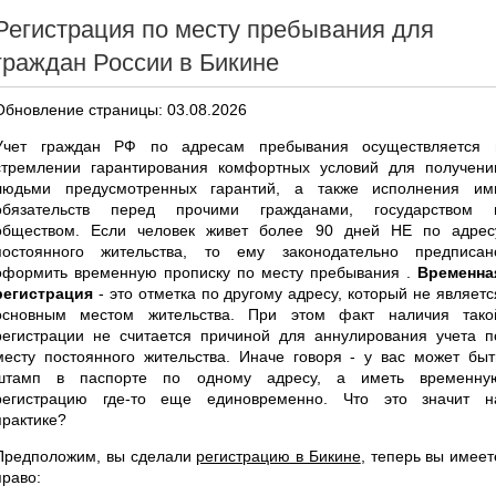
Регистрация по месту пребывания для
граждан России в Бикине
Обновление страницы: 03.08.2026
Учет граждан РФ по адресам пребывания осуществляется 
стремлении гарантирования комфортных условий для получени
людьми предусмотренных гарантий, а также исполнения им
обязательств перед прочими гражданами, государством 
обществом. Если человек живет более 90 дней НЕ по адрес
постоянного жительства, то ему законодательно предписан
оформить временную прописку по месту пребывания .
Временна
регистрация
- это отметка по другому адресу, который не являетс
основным местом жительства. При этом факт наличия тако
регистрации не считается причиной для аннулирования учета п
месту постоянного жительства. Иначе говоря - у вас может быт
штамп в паспорте по одному адресу, а иметь временну
регистрацию где-то еще единовременно. Что это значит н
практике?
Предположим, вы сделали
регистрацию в Бикине
, теперь вы имеет
право: